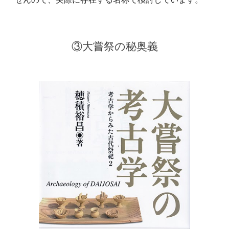
③大嘗祭の秘奥義