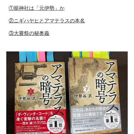
①籠神社は「元伊勢」か
②ニギハヤヒとアマテラスの本名
③大嘗祭の秘奥義