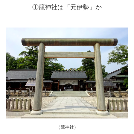
①籠神社は「元伊勢」か
（籠神社）