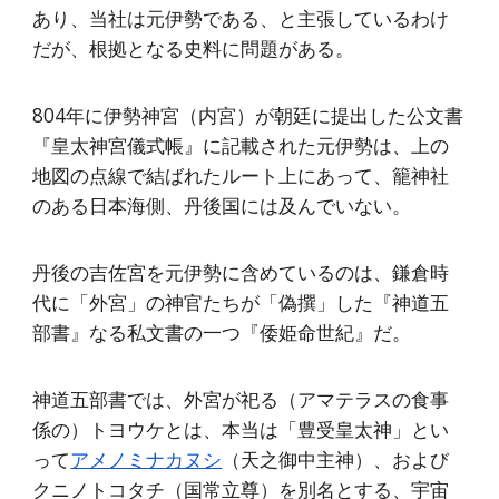
あり、当社は元伊勢である、と主張しているわけ
だが、根拠となる史料に問題がある。
804年に伊勢神宮（内宮）が朝廷に提出した公文書
『皇太神宮儀式帳』に記載された元伊勢は、上の
地図の点線で結ばれたルート上にあって、籠神社
のある日本海側、丹後国には及んでいない。
丹後の吉佐宮を元伊勢に含めているのは、鎌倉時
代に「外宮」の神官たちが「偽撰」した『神道五
部書』なる私文書の一つ『倭姫命世紀』だ。
神道五部書では、外宮が祀る（アマテラスの食事
係の）トヨウケとは、本当は「豊受皇太神」とい
って
アメノミナカヌシ
（天之御中主神）、および
クニノトコタチ（国常立尊）を別名とする、宇宙