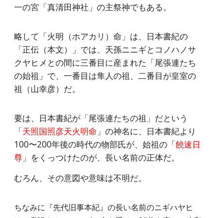
一の宮「
真清田神社
」の主祭神でもある。
略して「火明（ホアカリ）命」は、日本書紀の
「正伝（本文）」では、天孫ニニギとコノハノサ
クヤヒメとの間に三番目に産まれた「尾張連たち
の始祖」で、一番目は隼人の祖、二番目が皇室の
祖（山幸彦）だ。
要は、日本書紀が「尾張連たちの祖」だという
「
天照国照彦天火明命
」の神名に、日本書紀より
100〜200年後の時代の物部氏が、始祖の「
饒速日
尊
」をくっつけたのが、長い名前の正体だ。
むろん、その意図や意味は不明だ。
ちなみに『先代旧事本紀』の長い名前のニギハヤヒ