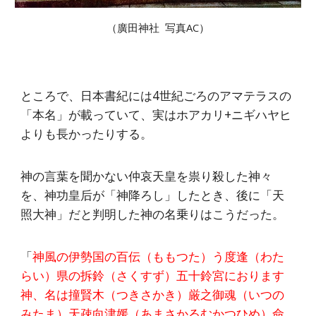
（廣田神社 写真AC）
ところで、日本書紀には4世紀ごろのアマテラスの
「本名」が載っていて、実はホアカリ+ニギハヤヒ
よりも長かったりする。
神の言葉を聞かない仲哀天皇を祟り殺した神々
を、神功皇后が「神降ろし」したとき、後に「天
照大神」だと判明した神の名乗りはこうだった。
「
神風の伊勢国の百伝（ももつた）う度逢（わた
らい）県の拆鈴（さくすず）五十鈴宮におります
神、名は撞賢木（つきさかき）厳之御魂（いつの
みたま）天疎向津媛（あまさかるむかつひめ）命