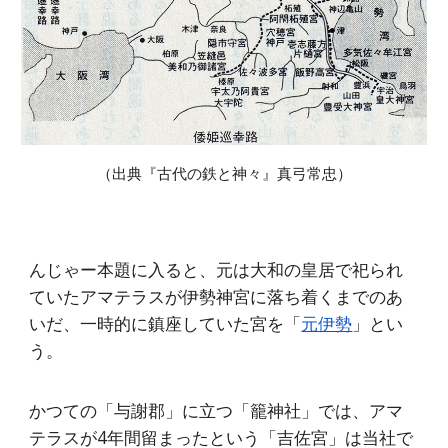
（
出典『古代の鉄と神々』真弓常忠
）
んじゃー本題に入ると、元は大和の皇居で祀られ
ていたアマテラスが伊勢神宮に落ち着くまでのあ
いだ、一時的に鎮座していた宮を「
元伊勢
」とい
う。
かつての「与謝郡」に立つ「籠神社」では、アマ
テラスが4年間留まったという「吉佐宮」は当社で