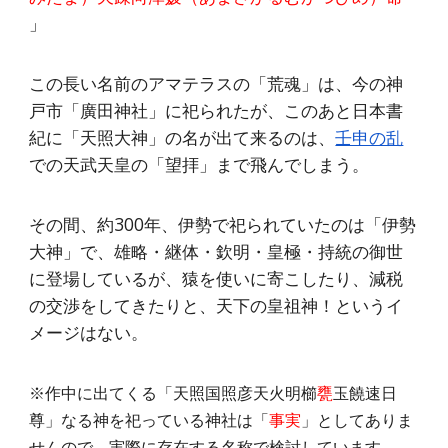
」
この長い名前のアマテラスの「荒魂」は、今の神
戸市「廣田神社」に祀られたが、このあと日本書
紀に「天照大神」の名が出て来るのは、
壬申の乱
での天武天皇の「望拝」まで飛んでしまう。
その間、約300年、伊勢で祀られていたのは「伊勢
大神」で、雄略・継体・欽明・皇極・持統の御世
に登場しているが、猿を使いに寄こしたり、減税
の交渉をしてきたりと、天下の皇祖神！というイ
メージはない。
※作中に出てくる「天照国照彦天火明櫛
甕
玉饒速日
尊」なる神を祀っている神社は「
事実
」としてありま
せんので、実際に存在する名称で検討しています。