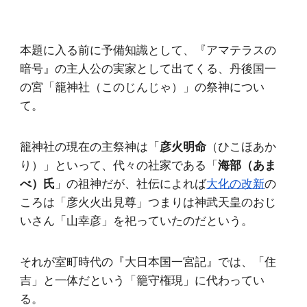
本題に入る前に予備知識として、『アマテラスの
暗号』の主人公の実家として出てくる、丹後国一
の宮「籠神社（このじんじゃ）」の祭神につい
て。
籠神社の現在の主祭神は「
彦火明命
（ひこほあか
り）」といって、代々の社家である「
海部（あま
べ）氏
」の祖神だが、社伝によれば
大化の改新
の
ころは「彦火火出見尊」つまりは神武天皇のおじ
いさん「山幸彦」を祀っていたのだという。
それが室町時代の『大日本国一宮記』では、「住
吉」と一体だという「籠守権現」に代わってい
る。