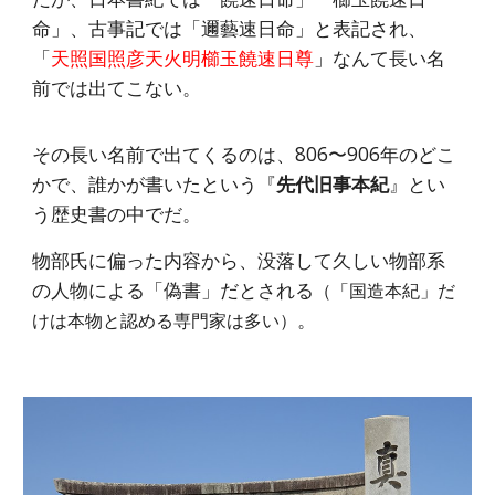
命」、古事記では「邇藝速日命」と表記され、
「
天照国照彦天火明櫛玉饒速日尊
」なんて長い名
前では出てこない。
その長い名前で出てくるのは、806〜906年のどこ
かで、誰かが書いたという『
先代旧事本紀
』とい
う歴史書の中でだ。
物部氏に偏った内容から、没落して久しい物部系
の人物による「偽書」だとされる
（「国造本紀」だ
。
けは本物と認める専門家は多い）