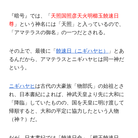
『暗号』では、「
天照国照彦天火明櫛玉饒速日
尊
」という神名には「天照」と入っているので、
「アマテラスの御名」の一つだとされる。
その上で、最後に「
饒速日（ニギハヤヒ）
」とあ
るんだから、アマテラスとニギハヤヒは同一神だ
という。
ニギハヤヒ
は古代の大豪族「物部氏」の始祖とさ
れ、日本書紀によれば、神武天皇より先に大和に
「降臨」していたものの、国を天皇に明け渡して
帰順すると、大和の平定に協力したという人物
（神？）だ。
だが、日本書紀では「饒速日命」「櫛玉饒速日