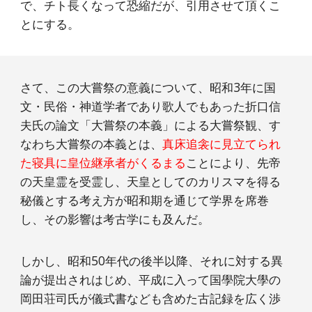
で、チト長くなって恐縮だが、引用させて頂くこ
とにする。
さて、この大嘗祭の意義について、昭和3年に国
文・民俗・神道学者であり歌人でもあった折口信
夫氏の論文「大嘗祭の本義」による大嘗祭観、す
なわち大嘗祭の本義とは、
真床追衾に見立てられ
た寝具に皇位継承者がくるまる
ことにより、先帝
の天皇霊を受霊し、天皇としてのカリスマを得る
秘儀とする考え方が昭和期を通じて学界を席巻
し、その影響は考古学にも及んだ。
しかし、昭和50年代の後半以降、それに対する異
論が提出されはじめ、平成に入って国學院大學の
岡田荘司氏が儀式書なども含めた古記録を広く渉