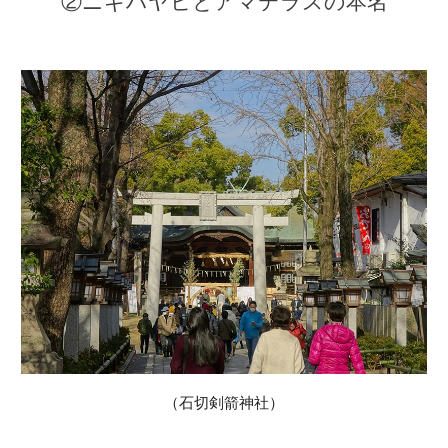
②ニギハヤヒとアマテラスの本名
（石切剣箭神社）