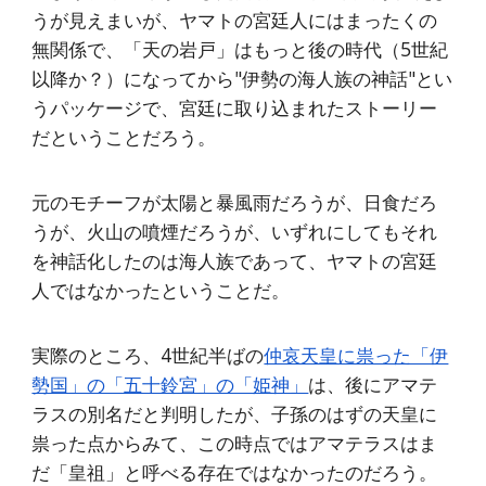
うが見えまいが、ヤマトの宮廷人にはまったくの
無関係で、「天の岩戸」はもっと後の時代（5世紀
以降か？）になってから"伊勢の海人族の神話"とい
うパッケージで、宮廷に取り込まれたストーリー
だということだろう。
元のモチーフが太陽と暴風雨だろうが、日食だろ
うが、火山の噴煙だろうが、いずれにしてもそれ
を神話化したのは海人族であって、ヤマトの宮廷
人ではなかったということだ。
実際のところ、4世紀半ばの
仲哀天皇に祟った「伊
勢国」の「五十鈴宮」の「姫神」
は、後にアマテ
ラスの別名だと判明したが、子孫のはずの天皇に
祟った点からみて、この時点ではアマテラスはま
だ「皇祖」と呼べる存在ではなかったのだろう。