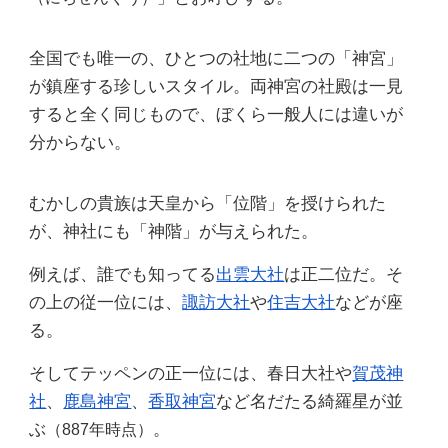
全国でも唯一の、ひとつの社地に二つの「神宮」
が鎮座する珍しいスタイル。両神宮の社殿は一見
すると全く同じもので、ぼくら一般人には違いが
分からない。
むかしの貴族は天皇から「位階」を授けられた
が、神社にも「神階」が与えられた。
例えば、誰でも知ってる
出雲大社
は正二位だ。そ
の上の従一位には、
諏訪大社
や
住吉大社
などが座
る。
そしてテッペンの正一位には、春日大社や
賀茂神
社
、
鹿島神宮
、
香取神宮
など名だたる綺羅星が並
ぶ
。
（887年時点）