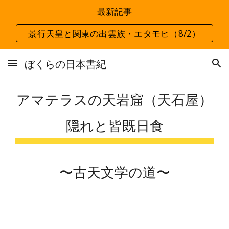
最新記事
Skip to main content
Skip to navigation
景行天皇と関東の出雲族・エタモヒ（8/2）
ぼくらの日本書紀
アマテラスの天岩窟（天石屋）
隠れと皆既日食
〜古天文学の道〜