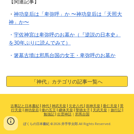
【関連記事】
・
神功皇后は「卑弥呼」か 〜神功皇后は「天照大
神」か〜
・
宇佐神宮は卑弥呼のお墓か（『逆説の日本史』
を30年ぶりに読んでみて）
・
箸墓古墳は邪馬台国の女王・卑弥呼のお墓か
「神代」カテゴリの記事一覧へ
古事記と日本書紀
|
神代
|
神武天皇
|
欠史八代
|
崇神天皇
|
垂仁天皇
|
景
行天皇
|
神功皇后
|
倭の五王
|
継体天皇
|
聖徳太子
|
天武天皇
｜
旅行記
|
勉強記
|
出雲神話
｜
邪馬台国
ぼくらの日本書紀 ©2026 井手学太郎.All Rights Reserved.