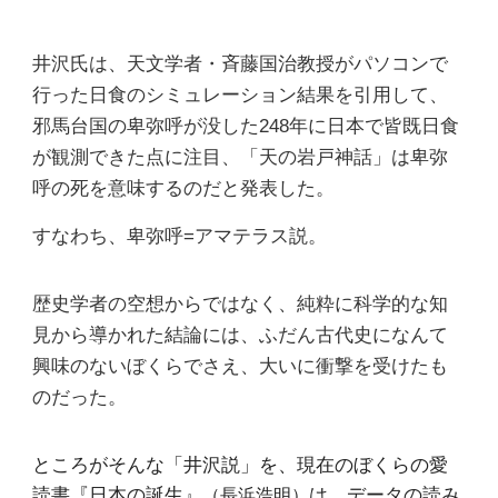
井沢氏は、天文学者・斉藤国治教授がパソコンで
行った日食のシミュレーション結果を引用して、
邪馬台国の卑弥呼が没した248年に日本で皆既日食
が観測できた点に注目、「天の岩戸神話」は卑弥
呼の死を意味するのだと発表した。
すなわち、卑弥呼=アマテラス説。
歴史学者の空想からではなく、純粋に科学的な知
見から導かれた結論には、ふだん古代史になんて
興味のないぼくらでさえ、大いに衝撃を受けたも
のだった。
ところがそんな「井沢説」を、現在のぼくらの愛
読書『日本の誕生』
は、データの読み
（長浜浩明）