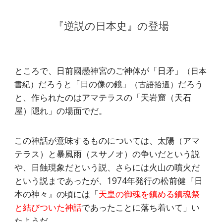
『逆説の日本史』の登場
ところで、日前國懸神宮のご神体が「日矛」
（日本
だろうと「日の像の鏡
だろう
書紀）
」（古語拾遺）
と、作られたのはアマテラスの「天岩窟（天石
屋）隠れ」の場面でだ。
この神話が意味するものについては、太陽（アマ
テラス）と暴風雨（スサノオ）の争いだという説
や、日蝕現象だという説、さらには火山の噴火だ
という説まであったが、1974年発行の松前健『日
本の神々』の頃には「
天皇の御魂を鎮める鎮魂祭
と結びついた神話
であったことに落ち着いて」い
たようだ。