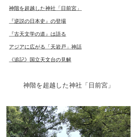
神階を超越した神社「日前宮」
『逆説の日本史』の登場
『古天文学の道』は語る
アジアに広がる「天岩戸」神話
《追記》国立天文台の見解
神階を超越した神社「日前宮」