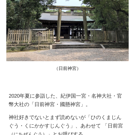
（日前神宮）
2020年夏に参詣した、紀伊国一宮・名神大社・官
幣大社の「日前神宮・國懸神宮」。
神社好きでないとまず読めないが「ひのくまじん
ぐう・くにかかすじんぐう」、あわせて 「日前宮
」とお呼びする。
（にちぜんぐう）