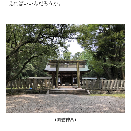
えればいいんだろうか。
（
國懸神宮
）