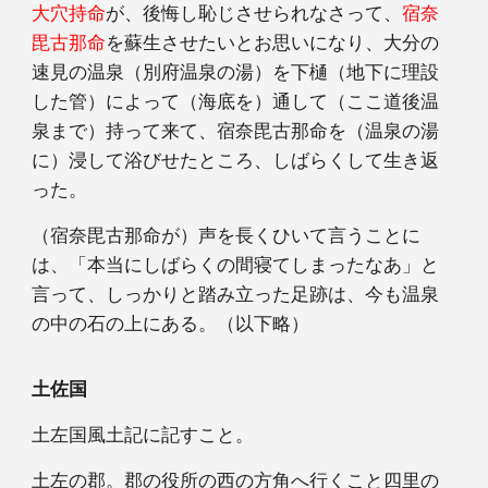
大穴持命
が、後悔し恥じさせられなさって、
宿奈
毘古那命
を蘇生させたいとお思いになり、大分の
速見の温泉（別府温泉の湯）を下樋（地下に理設
した管）によって（海底を）通して（ここ道後温
泉まで）持って来て、宿奈毘古那命を（温泉の湯
に）浸して浴びせたところ、しばらくして生き返
った。
（宿奈毘古那命が）声を長くひいて言うことに
は、「本当にしばらくの間寝てしまったなあ」と
言って、しっかりと踏み立った足跡は、今も温泉
の中の石の上にある。（以下略）
土佐国
土左国風土記に記すこと。
土左の郡。郡の役所の西の方角へ行くこと四里の