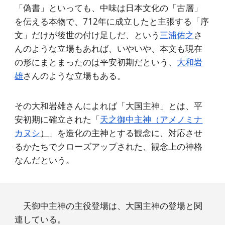
「偽書」といっても、中味は日本文化の「古層」
を伝える本物で、712年に成立したと主張する「序
文」だけが後世の付け足しだ、という
三浦佑之
さ
んのような立場
もあれば、いやいや、本文も現在
の形にまとまったのは平安初期だという、
大和岩
雄
さんのような立場
もある。
その大和岩雄さんによれば「大国主神」とは、平
安初期に確立された「
天之御中主神（アメノミナ
カヌシ
）
」を造化の主神とする観念に、対応させ
るかたちでクローズアップされた、観念上の神格
なんだという。
天御中主神の主役登場は、大国主神の登場と関
連している。