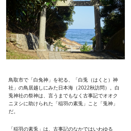
鳥取市で「白兔神」を祀る、「白兎（はくと）神
社」の鳥居越しにみた日本海（2022秋訪問）。白
兎神社の祭神は、言うまでもなく古事記でオオク
ニヌシに助けられた「稲羽の素兎」こと「兎神」
だ。
「稲羽の素兎」は、古事記のなかではいわゆる