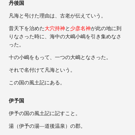
丹後国
凡海と号けた理由は、古老が伝えていう。
昔天下を治めた
大穴持神
と
少彦名神
が此の地に到
りなさった時に、海中の大嶋小嶋を引き集めなさ
った。
十の小嶋をもって、一つの大嶋となさった。
それで名付けて凡海という。
この国の風土記にある。
伊予国
伊予の国の風土記に記すこと。
湯（伊予の湯―道後温泉）の郡。