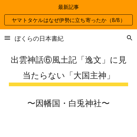
最新記事
Skip to main content
Skip to navigation
ヤマトタケルはなぜ伊勢に立ち寄ったか（8/8）
ぼくらの日本書紀
出雲神話⑥風土記「逸文」に見
当たらない「大国主神」
〜因幡国・白兎神社〜