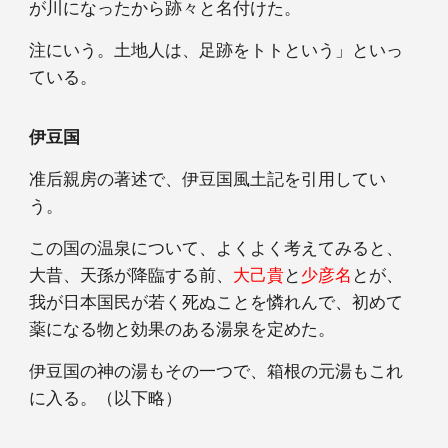
が川になったから跡々と名付けた。
注にいう。土地人は、足跡をトトという」といっ
ている。
伊豆国
准后親房の著述で、伊豆国風土記を引用してい
う。
この国の温泉について、よくよく考えてみると、
大昔、天孫が降臨する前、
大己貴
と
少彦名
とが、
我が日本国民が若く死ぬことを憐れんで、初めて
薬になる物と効果のある湯泉を定めた。
伊豆国の神の湯もその一つで、箱根の元湯もこれ
に入る。（以下略）