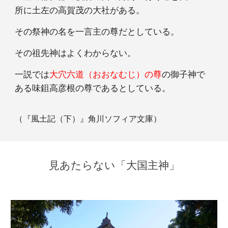
所に土左の高賀茂の大社がある。
その祭神の名を一言主の尊だとしている。
その祖先神はよくわからない。
一説では
大穴六道（おおなむじ）の尊
の御子神で
ある味鉏高彦根の尊であるとしている。
（『風土記（下）』角川ソフィア文庫）
見あたらない「大国主神」