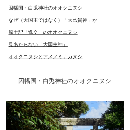
因幡国・白兎神社のオオクニヌシ
なぜ（大国主ではなく）「大己貴神」か
風土記「逸文」のオオクニヌシ
見あたらない「大国主神」
オオクニヌシとアメノミナカヌシ
因幡国・白兎神社のオオクニヌシ