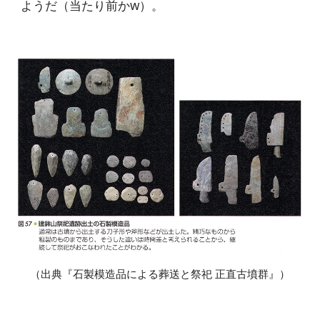
ようだ（当たり前かw）。
（出典『石製模造品による葬送と祭祀 正直古墳群』）