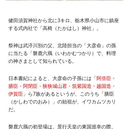
健田須賀神社から北に3キロ、栃木県小山市に鎮座
する式内社で「高椅（たかはし）神社」。
祭神は武渟川別の父、北陸担当の「大彦命」の孫
に当たる「磐鹿六鴈（いわかむつかり）で、料理
の神さまとして知られている。
日本書紀によると、大彦命の子孫には「
阿倍臣・
膳臣・阿閉臣・狭狭城山君・筑紫国造・越国造・
伊賀臣
」ら7族があるというが、このうち「膳臣
（かしわでのおみ）」の始祖が、イワカムツカリ
だ。
磐鹿六鴈の初登場は、景行天皇の東国巡幸の際、