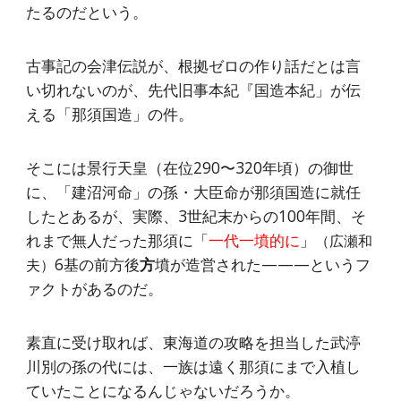
たるのだという。
古事記の会津伝説が、根拠ゼロの作り話だとは言
い切れないのが、先代旧事本紀『国造本紀」が伝
える「那須国造」の件。
そこには景行天皇（在位290〜320年頃）の御世
に、「建沼河命」の孫・大臣命が那須国造に就任
したとあるが、実際、3世紀末からの100年間、そ
れまで無人だった那須に「
一代一墳的に
」
（広瀬和
6基の前方後
方
墳が造営された———というフ
夫）
ァクトがあるのだ。
素直に受け取れば、東海道の攻略を担当した武渟
川別の孫の代には、一族は遠く那須にまで入植し
ていたことになるんじゃないだろうか。