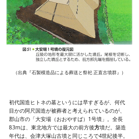
（出典『石製模造品による葬送と祭祀 正直古墳群』）
初代国造ヒトネの墓というには早すぎるが、何代
目かの阿尺国造が被葬者と考えられているのが、
郡山市の「大安場（おおやすば）1号墳」。全長
83mは、東北地方では最大の前方後
方
墳だ。築造
年代は、会津大塚山古墳と同じころで4世紀後半。