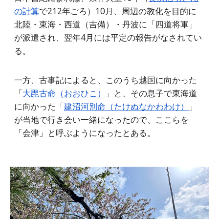
の計算
で212年ごろ）10月、周辺の教化を目的に
北陸・東海・西道（吉備）・丹波に「四道将軍」
が派遣され、翌年4月には平定の報告がなされてい
る。
一方、古事記によると、このうち越国に向かった
「
大毘古命（おおひこ）
」と、その息子で東海道
に向かった「
建沼河別命（たけぬなかわわけ）
」
が当地で行き会い一緒になったので、ここらを
「会津」と呼ぶようになったとある。