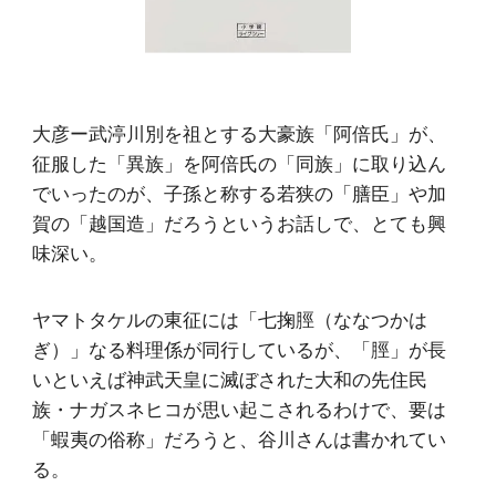
大彦ー武渟川別を祖とする大豪族「阿倍氏」が、
征服した「異族」を阿倍氏の「同族」に取り込ん
でいったのが、子孫と称する若狭の「膳臣」や加
賀の「越国造」だろうというお話しで、とても興
味深い。
ヤマトタケルの東征には「七掬脛（ななつかは
ぎ）」なる料理係が同行しているが、「脛」が長
いといえば神武天皇に滅ぼされた大和の先住民
族・
ナガスネヒコ
が思い起こされるわけで、要は
「蝦夷の俗称」だろうと、谷川さんは書かれてい
る。