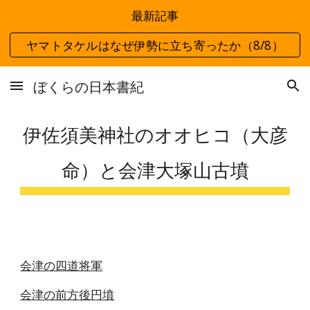
最新記事
Skip to main content
Skip to navigation
ヤマトタケルはなぜ伊勢に立ち寄ったか（8/8）
ぼくらの日本書紀
伊佐須美神社のオオヒコ（大彦
命）と会津大塚山古墳
会津の四道将軍
会津の前方後円墳