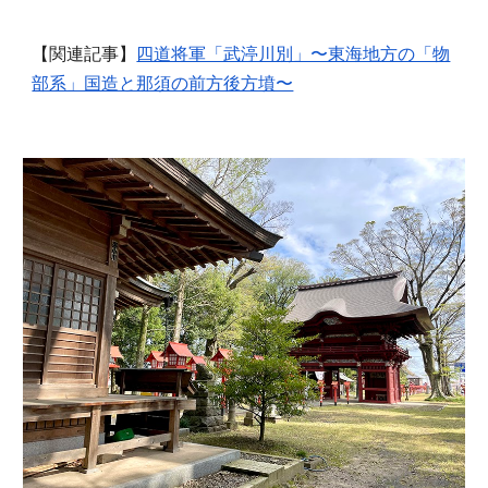
【関連記事】
四道将軍「武渟川別」〜東海地方の「物
部系」国造と那須の前方後方墳〜