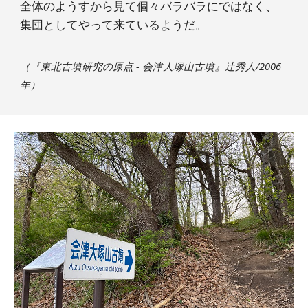
全体のようすから見て個々バラバラにではなく、
集団としてやって来ているようだ。
（『東北古墳研究の原点 - 会津大塚山古墳』辻秀人/2006
年）