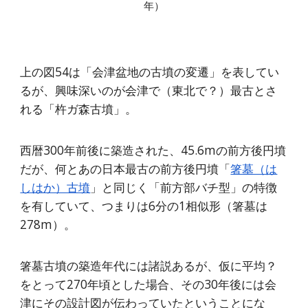
年）
上の図54は「会津盆地の古墳の変遷」を表してい
るが、興味深いのが会津で（東北で？）最古とさ
れる「杵ガ森古墳」。
西暦300年前後に築造された、45.6mの前方後円墳
だが、何とあの日本最古の前方後円墳「
箸墓（は
しはか）古墳
」と同じく「前方部バチ型」の特徴
を有していて、つまりは6分の1相似形（箸墓は
278m）。
箸墓古墳の築造年代には諸説あるが、仮に平均？
をとって270年頃とした場合、その30年後には会
津にその設計図が伝わっていたということにな