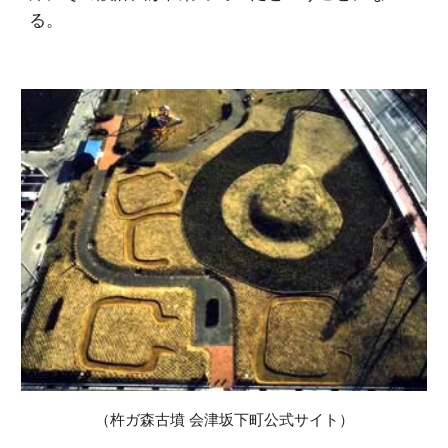
る。
（杵ガ森古墳 会津坂下町公式サイト）