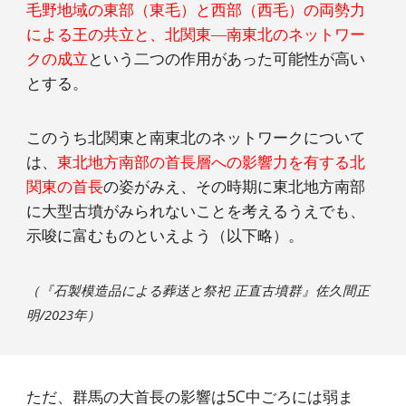
毛野地域の東部（東毛）と西部（西毛）の両勢力
による王の共立と、北関東―南東北のネットワー
クの成立
という二つの作用があった可能性が高い
とする。
このうち北関東と南東北のネットワークについて
は、
東北地方南部の首長層への影響力を有する北
関東の首長
の姿がみえ、その時期に東北地方南部
に大型古墳がみられないことを考えるうえでも、
示唆に富むものといえよう（以下略）。
（『石製模造品による葬送と祭祀 正直古墳群』佐久間正
明/2023年）
ただ、群馬の大首長の影響は5C中ごろには弱ま