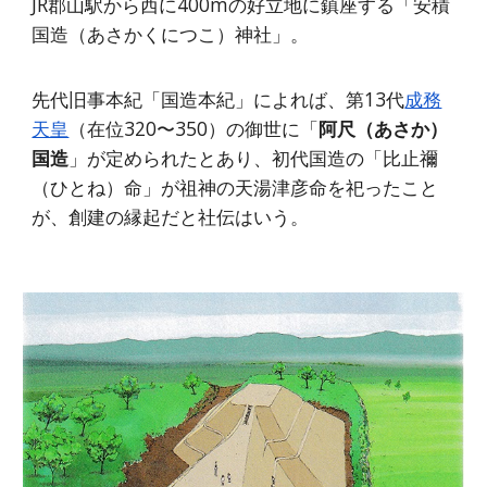
JR郡山駅から西に400mの好立地に鎮座する「安積
国造（あさかくにつこ）神社」。
先代旧事本紀「国造本紀」によれば、第13代
成務
天皇
（在位320〜350）の御世に「
阿尺（あさか）
国造
」が定められたとあり、初代国造の「比止禰
（ひとね）命」が祖神の天湯津彦命を祀ったこと
が、創建の縁起だと社伝はいう。