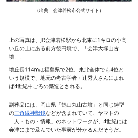
（出典 会津若松市公式サイト）
上の写真は、JR会津若松駅から北東に1キロの小高
い丘の上にある前方後円墳で、「会津大塚山古
墳」。
墳丘長114mは福島県で2位、東北全体でも4位と
いう規模で、地元の考古学者・辻秀人さんによれ
ば4世紀中ごろの築造とされる。
副葬品には、岡山県「鶴山丸山古墳」と同じ鋳型
の
三角縁神獣鏡
などが含まれていて、ヤマトの
「人・もの・情報」のネットワークが、4世紀には
会津にまで及んでいた事実が分かるんだそうだ。