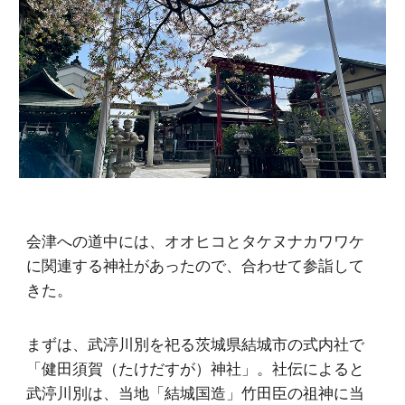
会津への道中には、オオヒコとタケヌナカワワケ
に関連する神社があったので、合わせて参詣して
きた。
まずは、武渟川別を祀る茨城県結城市の式内社で
「健田須賀（たけだすが）神社」。社伝によると
武渟川別は、当地「結城国造」竹田臣の祖神に当