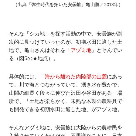
（出典『弥生時代を拓いた安曇族』亀山勝／2013年）
そんな「シカ地」を探す活動の中で、安曇族が副
次的に見つけていったのが、初期水田に適した土
地で、亀山さんはそれを「
アヅミ地
」と呼んでい
る（図5の★地点）。
具体的には、「
海から離れた内陸部の山麓
にあっ
て、川で海とつながっていて、湧き水が豊かで、
山間の細長く段々に伸びた沢田や谷田がある」場
所で、「土地が柔らかく、未熟な木製の農耕具で
も開発できる初期水田に適した地」がアヅミ地。
そんなアヅミ地に、安曇族は大陸からの農耕民を
入植させていくわけだが、不思議なことに、日本