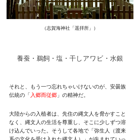
（志賀海神社「遥拝所」）
養蚕・鵜飼・塩・干しアワビ・水銀
それと、もう一つ忘れちゃいけないのが、安曇族
伝統の「
入郷而従郷
」の精神だ。
大陸からの入植者は、先住の縄文人を脅かすこと
なく、縄文人の生活を尊重し、そこに少しずつ溶
け込んでいった。そうして各地で「弥生人（渡来
系の文化を受け入れた縄文人）」が生まれていっ