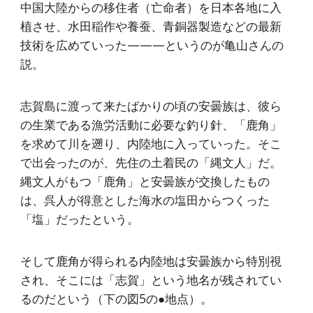
中国大陸からの移住者（亡命者）を日本各地に入
植させ、水田稲作や養蚕、青銅器製造などの最新
技術を広めていった———というのが亀山さんの
説。
志賀島に渡って来たばかりの頃の安曇族は、彼ら
の生業である漁労活動に必要な釣り針、「鹿角」
を求めて川を遡り、内陸地に入っていった。そこ
で出会ったのが、先住の土着民の「縄文人」だ。
縄文人がもつ「鹿角」と安曇族が交換したもの
は、呉人が得意とした海水の塩田からつくった
「塩」だったという。
そして鹿角が得られる内陸地は安曇族から特別視
され、そこには「志賀」という地名が残されてい
るのだという（下の図5の●地点）。