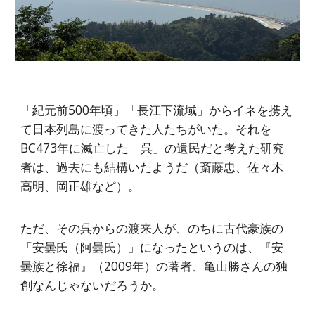
「紀元前500年頃」「長江下流域」からイネを携え
て日本列島に渡ってきた人たちがいた。それを
BC473年に滅亡した「呉」の遺民だと考えた研究
者は、過去にも結構いたようだ（斎藤忠、佐々木
高明、岡正雄など）。
ただ、その呉からの渡来人が、のちに古代豪族の
「安曇氏（阿曇氏）」になったというのは、『安
曇族と徐福』（2009年）の著者、亀山勝さんの独
創なんじゃないだろうか。