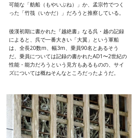
可能な「舫船（もやいぶね）」か、孟宗竹でつく
った「竹筏（いかだ）」だろうと推察している。
後漢初期に書かれた『越絶書』なる呉・越の記録
によると、呉で一番大きい「大翼」という軍船
は、全長20数m、幅3m、乗員90名とあるそう
だ。乗員については記録の書かれたAD1〜2世紀の
性能・能力だろうという見方もあるものの、サイ
ズについては概ねそんなところだったようだ。