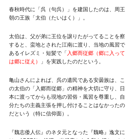
春秋時代に「呉（句呉）」を建国したのは、周王
朝の王族「太伯（たいはく）」。
太伯は、父が弟に王位を譲りたがってることを察
すると、蛮地とされた江南に渡り、当地の風習で
あるイレズミ・短髪で「
入郷而従郷（郷に入って
は郷に従え）
」を実践したのだという。
亀山さんによれば、呉の遺民である安曇族は、こ
の太伯の「入郷而従郷」の精神を大切に守り、日
本に渡ってからも現地の習俗・風習を尊重し、自
分たちの主義主張を押し付けることはなかったの
だという（特に信仰面）。
『魏志倭人伝』のネタ元となった『魏略』逸文に