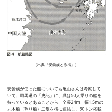
（出典『安曇族と徐福』）
安曇族が使った船についても亀山さんは考察して
いて、司馬遷の『史記』に、呉は50人乗りの船を
持っているとあることから、全長24m、幅1.5mの
丸木船（刳り船）二隻を横に連結し、30トン搭載