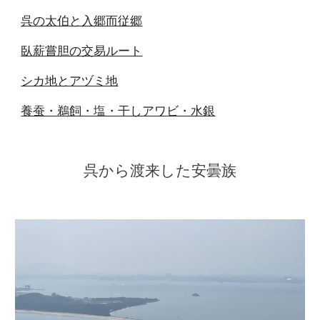
呉の太伯と入郷而従郷
臥薪嘗胆の交易ルート
シカ地とアヅミ地
養蚕・鵜飼・塩・干しアワビ・水銀
呉から渡来した安曇族