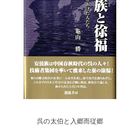
呉の太伯と入郷而従郷