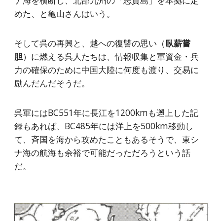
ナ海を横断し、北部九州の「志賀島」を本拠に定
めた、と亀山さんはいう。
そして呉の再興と、越への復讐の思い（
臥薪嘗
胆
）に燃える呉人たちは、情報収集と軍資金・兵
力の確保のために中国大陸に何度も渡り、交易に
励んだんだそうだ。
呉軍にはBC551年に長江を1200kmも遡上した記
録もあれば、BC485年には洋上を500km移動し
て、斉国を海から攻めたこともあるそうで、東シ
ナ海の航海も余裕で可能だっただろうという話
だ。