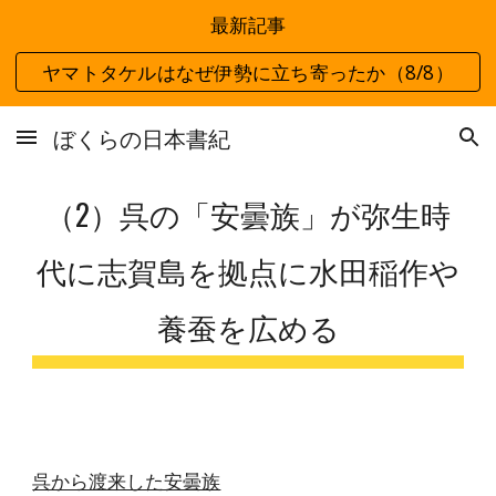
最新記事
Skip to main content
Skip to navigation
ヤマトタケルはなぜ伊勢に立ち寄ったか（8/8）
ぼくらの日本書紀
（2）呉の「安曇族」が弥生時
代に志賀島を拠点に水田稲作や
養蚕を広める
呉から渡来した安曇族