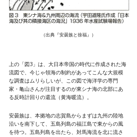
（出典『安曇族と徐福』）
上の「図3」は、大日本帝国の時代に作成された海
流図で、今じゃ領海の制約があってこんな大規模
な調査はムリらしいが、この図で海洋学の専門
家・亀山さんが注目するのが東シナ海の北部にあ
る反時計回りの還流（黄海暖流）。
安曇族は、本拠地の志賀島からまずは九州の陸地
沿いを南下して、五島列島の福江島で東からの風
を待つ。五島列島を出たら、対馬海流を北に流さ