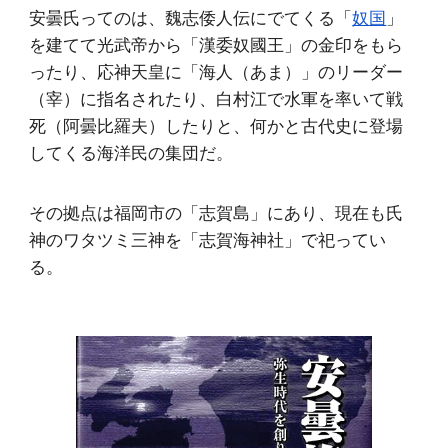
安曇氏ってのは、魏志倭人伝にでてくる「
奴国
」
を建てて光武帝から「漢委奴國王」の金印をもら
ったり、応神天皇に「海人（あま）」のリーダー
（宰）に指名されたり、白村江で水軍を率いて戦
死（阿曇比羅夫）したりと、何かと古代史に登場
してくる海洋民の集団だ。
その拠点は福岡市の「志賀島」にあり、現在も氏
神のワタツミ三神を「志賀海神社」で祀ってい
る。