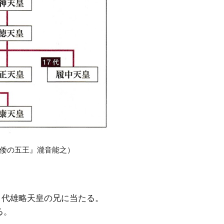
と倭の五王』瀧音能之）
1代雄略天皇の兄に当たる。
る。