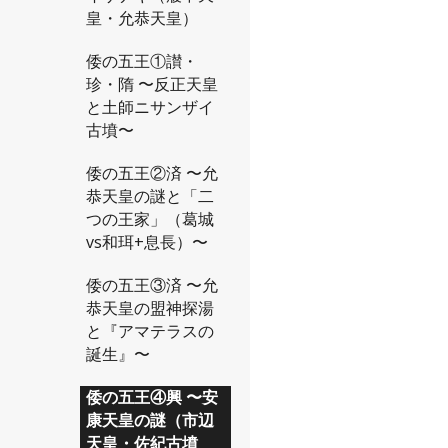
皇・允恭天皇）
倭の五王①讃・
珍・隋 〜反正天皇
と土師ニサンザイ
古墳〜
倭の五王②済 〜允
恭天皇の謎と「二
つの王家」（葛城
vs和珥+息長）〜
倭の五王③済 〜允
恭天皇の盟神探湯
と『アマテラスの
誕生』〜
倭の五王④興 〜安
康天皇の謎（市辺
天皇・佐紀古墳