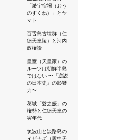
「淤宇宿禰（おう
のすくね）」とヤ
マト
百舌鳥古墳群（仁
徳天皇陵）と河内
政権論
皇室（天皇家）の
ルーツは朝鮮半島
ではない 〜『逆説
の日本史』の影響
力〜
葛城「磐之媛」の
権勢と仁徳天皇の
実年代
筑波山と淡路島の
イザナギ（履中天