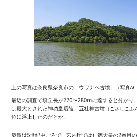
上の写真は奈良県奈良市の「ウワナベ古墳」
（写真AC
最近の調査で墳丘長が270〜280mに達すると分かり
は最大とされた神功皇后陵「五社神古墳
（ごさしこふ
位に浮上したのだとか。
築造は5世紀中ごろで、宮内庁では仁徳天皇の2番目