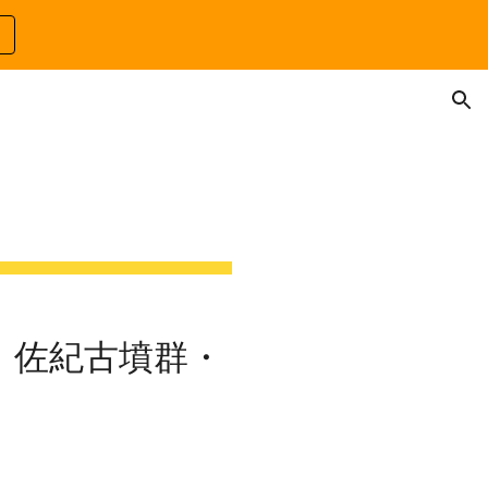
ion
興
・佐紀古墳群・