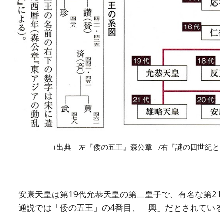
（出典 左『倭の五王』森公章 /右『謎の四世紀
安康天皇は第19代允恭天皇の第二皇子で、有名な第2
通説では「倭の五王」の4番目、「興」だとされてい