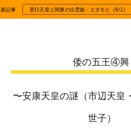
最新記事
景行天皇と関東の出雲族・エタモヒ（8/2）
ip to main content
Skip to navigat
倭の五王④
〜安康天皇の謎（市辺天皇
世子）