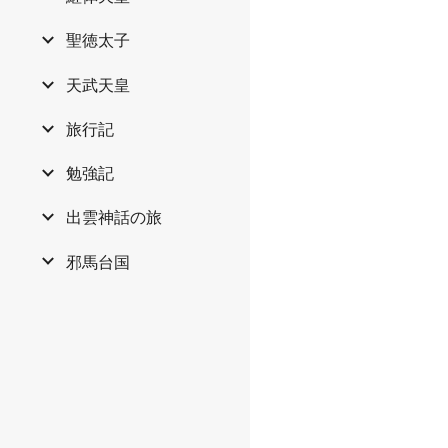
聖徳太子
天武天皇
旅行記
勉強記
出雲神話の旅
邪馬台国