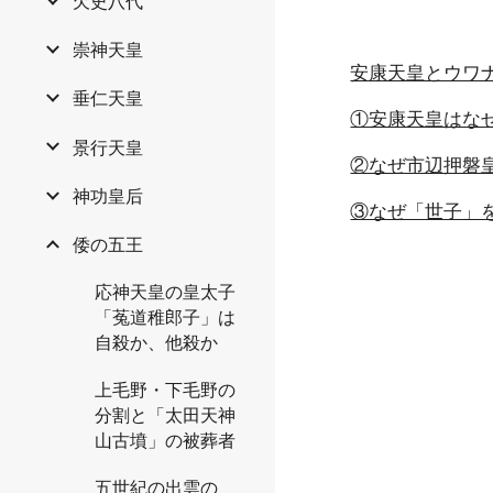
欠史八代
崇神天皇
安康天皇とウワ
垂仁天皇
①安康天皇はな
景行天皇
②なぜ市辺押磐
神功皇后
③なぜ「世子」
倭の五王
応神天皇の皇太子
「菟道稚郎子」は
自殺か、他殺か
上毛野・下毛野の
分割と「太田天神
山古墳」の被葬者
五世紀の出雲の