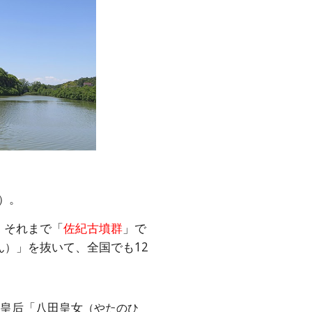
。
）
、それまで「
佐紀古墳群
」で
」を抜いて、全国でも12
ん）
の皇后「八田皇女
（やたのひ