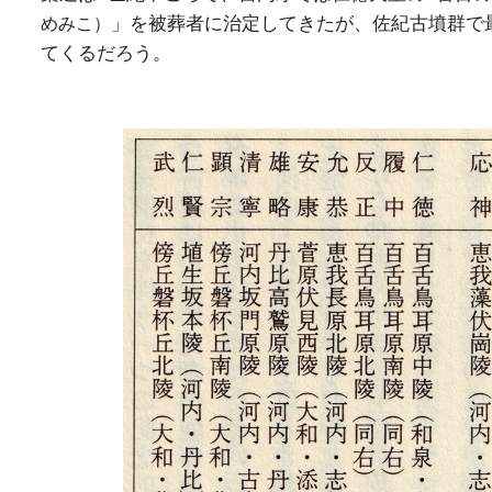
」を被葬者に治定してきたが、佐紀古墳群で
めみこ）
てくるだろう。