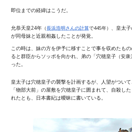
即位までの経緯はこうだ。
允恭天皇24年
、皇太子
（
長浜浩明さんの計算
で445年）
が同母妹と近親相姦したことが発覚。
この時は、妹の方を伊予に移すことで事を収めたもの
ると群臣からソッポを向かれ、弟の「穴穂皇子
（安康
った。
皇太子は穴穂皇子の襲撃を計画するが、人望がついて
「物部大前」の屋敷を穴穂皇子に囲まれて、自殺した
れたとも、日本書紀は曖昧に書いている。