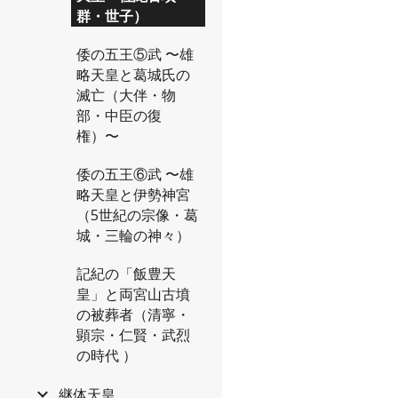
群・世子）
倭の五王⑤武 〜雄
略天皇と葛城氏の
滅亡（大伴・物
部・中臣の復
権）〜
倭の五王⑥武 〜雄
略天皇と伊勢神宮
（5世紀の宗像・葛
城・三輪の神々）
記紀の「飯豊天
皇」と両宮山古墳
の被葬者（清寧・
顕宗・仁賢・武烈
の時代 ）
継体天皇