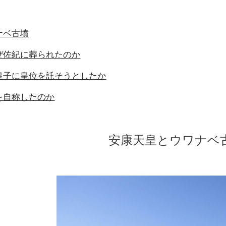
ナベ古墳
ぜ佐紀に葬られたのか
皇子に皇位を託そうとしたか
を自称したのか
安康天皇とウワナベ